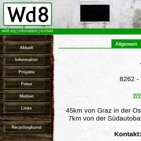
wd8.org
|
information
|
kontakt
Allgemein
Aktuell
Information
Projekte
8262 -
Fotos
ww
Medien
Links
45km von Graz in der Ost
7km von der Südautobahn
Recyclingkunst
Kontakt