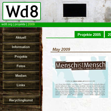
wd8.org
|
projekte
|
2009
Projekte 2005
2
Aktuell
Information
May 2009
Projekte
Fotos
Medien
Links
Recyclingkunst