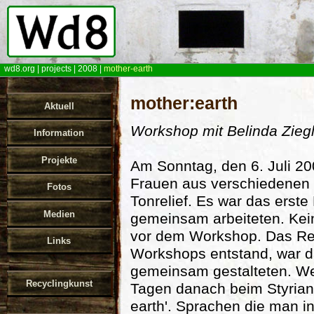
wd8.org
|
projects
|
2008
|
mother-earth
mother:earth
Aktuell
Workshop mit Belinda Ziegl
Information
Projekte
Am Sonntag, den 6. Juli 20
Frauen aus verschiedenen
Fotos
Tonrelief. Es war das erst
Medien
gemeinsam arbeiteten. Kei
vor dem Workshop. Das Rel
Links
Workshops entstand, war d
gemeinsam gestalteten. Wei
Recyclingkunst
Tagen danach beim Styria
earth'. Sprachen die man i