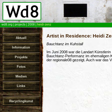
wd8.org
|
projects
|
2008
|
heidi-zenz
Artist in Residence: Heidi Z
Aktuell
Bauchtanz im Kuhstall
Information
Im Juni 2008 war die Landart Künstleri
Bauchtanz-Performanz im ehemaligen Kuh
Projekte
der regionale08 gezeigt. Auch war das Vi
Fotos
Medien
Links
Recyclingkunst